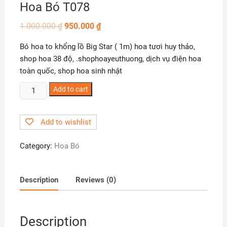
Hoa Bó T078
1.000.000
₫
950.000
₫
Bó hoa to khổng lồ Big Star ( 1m) hoa tươi huy thảo,
shop hoa 38 độ, .shophoayeuthuong, dịch vụ điện hoa
toàn quốc, shop hoa sinh nhật
Hoa
Add to cart
Bó
T078
Add to wishlist
quantity
Category:
Hoa Bó
Description
Reviews (0)
Description