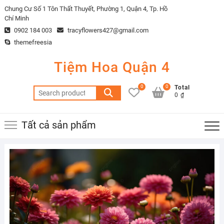
Skip
Chung Cư Số 1 Tôn Thất Thuyết, Phường 1, Quận 4, Tp. Hồ
to
Chí Minh
content
0902 184 003
tracyflowers427@gmail.com
themefreesia
Tiệm Hoa Quận 4
0
0
Total
Search
0 ₫
for:
Tất cả sản phẩm