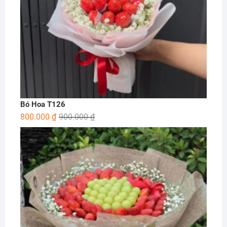
Bó Hoa T126
800.000
₫
900.000
₫