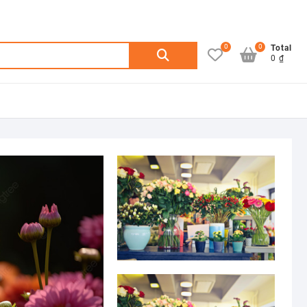
0
0
Search
Total
0 ₫
for: