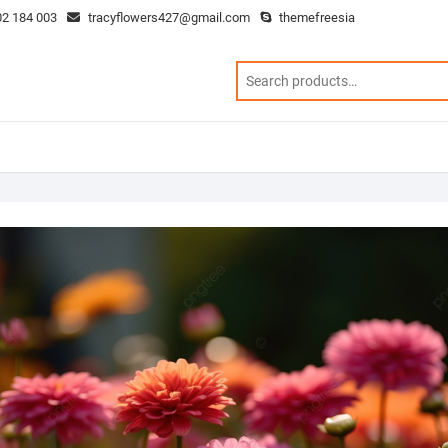
2 184 003
tracyflowers427@gmail.com
themefreesia