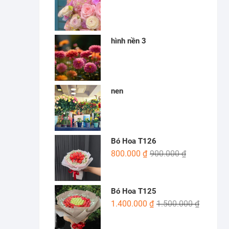
hình nền 3
nen
Bó Hoa T126
800.000
₫
900.000
₫
Bó Hoa T125
1.400.000
₫
1.500.000
₫