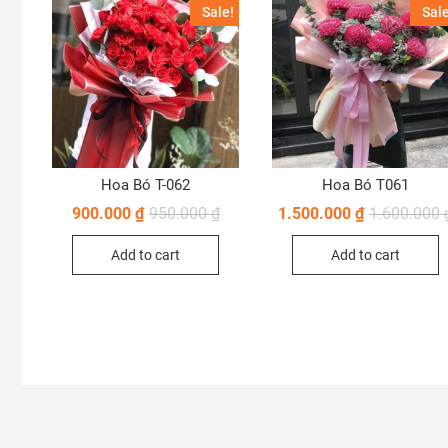
Sale!
Sale
Hoa Bó T-062
Hoa Bó T061
900.000
₫
950.000
₫
1.500.000
₫
1.600.000
Add to cart
Add to cart