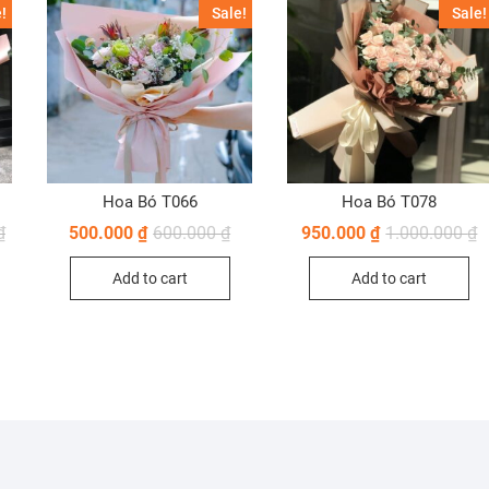
!
Sale!
Sale!
Hoa Bó T066
Hoa Bó T078
₫
500.000
₫
600.000
₫
950.000
₫
1.000.000
₫
Add to cart
Add to cart