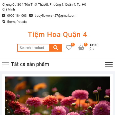
Skip
Chung Cư Số 1 Tôn Thất Thuyết, Phường 1, Quận 4, Tp. Hồ
to
Chí Minh
content
0902 184 003
tracyflowers427@gmail.com
themefreesia
Tiệm Hoa Quận 4
0
0
Total
Search
0 ₫
for:
Tất cả sản phẩm