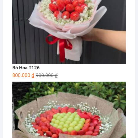
Bó Hoa T126
800.000
₫
900.000
₫