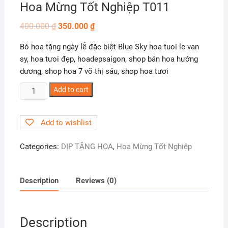
Hoa Mừng Tốt Nghiệp T011
400.000
₫
350.000
₫
Bó hoa tặng ngày lễ đặc biệt Blue Sky hoa tuoi le van
sy, hoa tưoi đẹp, hoadepsaigon, shop bán hoa hướng
dương, shop hoa 7 võ thị sáu, shop hoa tươi
Hoa
Add to cart
Mừng
Tốt
Add to wishlist
Nghiệp
T011
Categories:
DỊP TẶNG HOA
,
Hoa Mừng Tốt Nghiệp
quantity
Description
Reviews (0)
Description