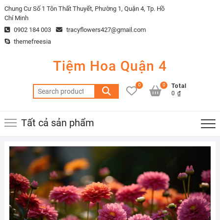
Skip
Chung Cư Số 1 Tôn Thất Thuyết, Phường 1, Quận 4, Tp. Hồ
to
Chí Minh
content
0902 184 003
tracyflowers427@gmail.com
themefreesia
Tiệm Hoa Quận 4
0
0
Total
Search
0 ₫
for:
Tất cả sản phẩm