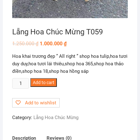
Lẵng Hoa Chúc Mừng T059
1.250.000
₫
1.000.000
₫
Hoa khai trương đẹp ” All right ” shop hoa tulip,hoa tươi
duy duy,hoa tươi lái thiêu,shop hoa 365,shop hoa thảo
điền,shop hoa 18,shop hoa hồng sáp
Lẵng
Add to cart
Hoa
Chúc
Add to wishlist
Mừng
T059
Category:
Lẵng Hoa Chúc Mừng
quantity
Description
Reviews (0)