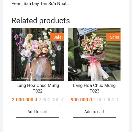
Pearl, Sân bay Tân Sơn Nhất..
Related products
Sale!
Sale!
Lẵng Hoa Chúc Mừng
Lẵng Hoa Chúc Mừng
T022
T023
2.000.000
₫
2.300.000
₫
900.000
₫
1.000.000
₫
Add to cart
Add to cart